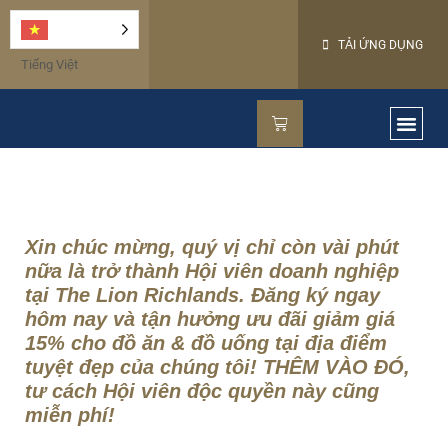
TẢI ỨNG DỤNG
Tiếng Việt
ĂN U
QUẦY B
PHÒNG GIỮ TRẺ
CÓ GÌ MỚ
PHÒNG CHƠI M
HỘI VI
LIÊN HỆ
GIỚI THIỆU VỀ CHÚNG TÔI
Xin chúc mừng, quý vị chỉ còn vài phút
nữa là trở thành Hội viên doanh nghiệp
tại The Lion Richlands. Đăng ký ngay
hôm nay và tận hưởng ưu đãi giảm giá
15% cho đồ ăn & đồ uống tại địa điểm
tuyệt đẹp của chúng tôi! THÊM VÀO ĐÓ,
tư cách Hội viên độc quyền này cũng
miễn phí!